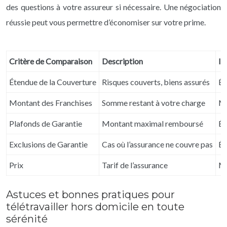
des questions à votre assureur si nécessaire. Une négociation
réussie peut vous permettre d’économiser sur votre prime.
Critère de Comparaison
Description
Im
Étendue de la Couverture
Risques couverts, biens assurés
Él
Montant des Franchises
Somme restant à votre charge
M
Plafonds de Garantie
Montant maximal remboursé
Él
Exclusions de Garantie
Cas où l’assurance ne couvre pas
Él
Prix
Tarif de l’assurance
M
Astuces et bonnes pratiques pour
télétravailler hors domicile en toute
sérénité